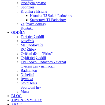
Pronájem prostor
Sponzoři
Kronika a historie
Kronika TJ Sokol Padochov
Starostové TJ Padochov
Zajímavé odkazy
Kontakt
ODDÍLY
Turistický oddíl
Kulečník
Malí hodovníci
RC Žlíbek
Cvičení dětí - "Pírko"
Cyklistický oddíl
FBC Sokol Padochov - florbal
Cvičení ženy na míčích
Badminton
Nohejbal
Rytmika
Stolní tenis
Sportovní hry
Múza
BLOG
TIPY NA VÝLETY
AKCE