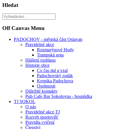
Hledat
Off Canvas Menu
PADOCHOV - městská část Oslavan
Pravidelné akce
Rozmarýnové Hody
Trampská nota
Hlášení rozhlasu
Historie obce
Co čas dal a vzal
Padochovský rodák
Kronika Padochova
Osobnosti
Důležité kontakty
Pub Cafe Bar Sokolovna - hospůdka
TJ SOKOL
O nás
Pravidelné akce TJ
Rozvrh sportovišť
Pravidla cvičení
Členství